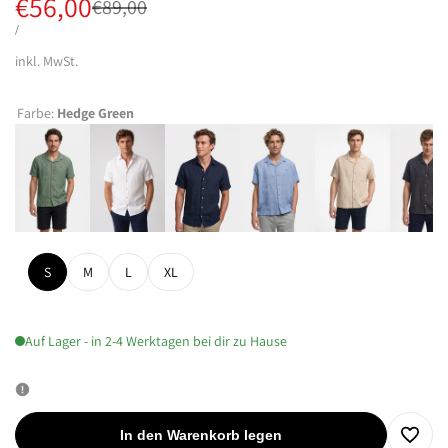
Verkaufspreis
€56,00
Regulärer
€89,00
Preis
STÜCKPREIS
PRO
/
inkl. MwSt.
Farbe:
Hedge Green
S
M
L
XL
Auf Lager - in 2-4 Werktagen bei dir zu Hause
In den Warenkorb legen