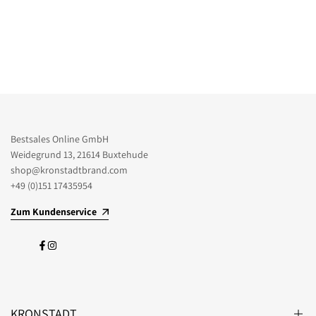
Bestsales Online GmbH
Weidegrund 13, 21614 Buxtehude
shop@kronstadtbrand.com
+49 (0)151 17435954
Zum Kundenservice
Facebook
Instagram
KRONSTADT