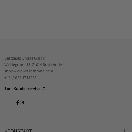
Bestsales Online GmbH
Weidegrund 13, 21614 Buxtehude
shop@kronstadtbrand.com
+49 (0)151 17435954
Zum Kundenservice
Facebook
Instagram
KRONSTADT