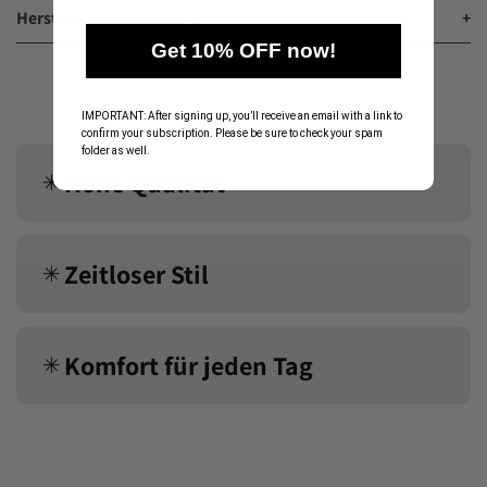
Herstellerinformationen
+
Get 10% OFF now!
IMPORTANT: After signing up, you’ll receive an email with a link to
confirm your subscription. Please be sure to check your spam
folder as well.
Hohe Qualität
✳︎
Zeitloser Stil
✳︎
Komfort für jeden Tag
✳︎