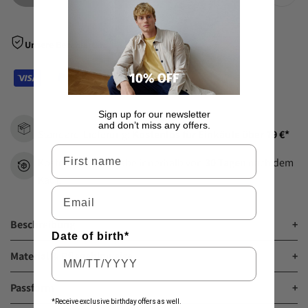
Zur
Wunsch
Unsere Bezahlarten
hinzu
Sign up for our newsletter
and don’t miss any offers.
Standard-Lieferung:
Kostenlos für Einkäufe über 79 €*
Vorname
Kostenlose Rückgabe innerhalb von
30 Tagen
nach dem
Kauf.
Email
Beschreibung
+
Date of birth*
Material & Pflegehinweise
+
Passform
+
*Receive exclusive birthday offers as well.