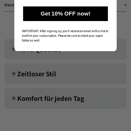
Herstellerinformationen
+
Get 10% OFF now!
IMPORTANT: After signing up, you’ll receive an email with a link to
confirm your subscription. Please be sure to check your spam
folder as well.
Hohe Qualität
✳︎
Zeitloser Stil
✳︎
Komfort für jeden Tag
✳︎