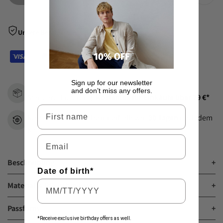
Zur
Wunsch
Unsere Bezahlarten
hinzu
Sign up for our newsletter
and don’t miss any offers.
Standard-Lieferung:
Kostenlos für Einkäufe über 79 €*
Vorname
Kostenlose Rückgabe innerhalb von
30 Tagen
nach dem
Kauf.
Email
Beschreibung
+
Date of birth*
Material & Pflegehinweise
+
Passform
+
*Receive exclusive birthday offers as well.