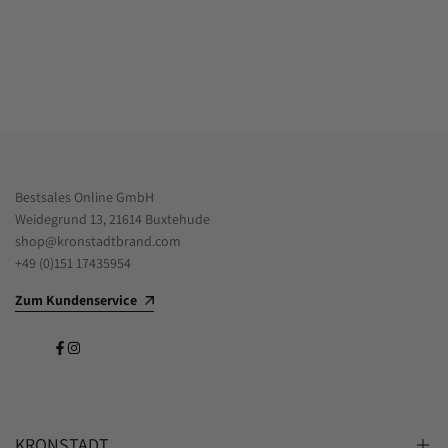
Bestsales Online GmbH
Weidegrund 13, 21614 Buxtehude
shop@kronstadtbrand.com
+49 (0)151 17435954
Zum Kundenservice
Facebook
Instagram
KRONSTADT