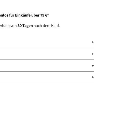
hinzufügen
nlos für Einkäufe über 79 €*
erhalb von
30 Tagen
nach dem Kauf.
+
+
+
+