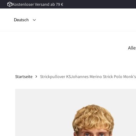
Kostenloser Versand ab 79 €
Zum
Inhalt
springen
Deutsch
All
Startseite
Strickpullover KSJohannes Merino Strick Polo Monk'