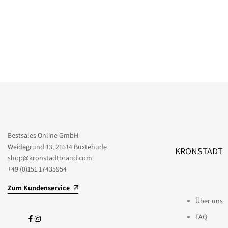
Bestsales Online GmbH
Weidegrund 13, 21614 Buxtehude
KRONSTADT
shop@kronstadtbrand.com
+49 (0)151 17435954
Zum Kundenservice
Über uns
FAQ
Facebook
Instagram